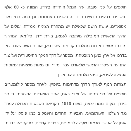
חולפים על פני עקבה, עיר הנמל היחידה בירדן, המונה כ- 80 אלף
תושבים. רבעים חדשים נבנו בה בשנים האחרונות וכן כמה בתי מלון
מפוארים, עושה רושם שלאילת יש מתחרה רצינית ממזרח. עולים על
הדרך הראשית המובילה מעקבה לעמאן, בירת ירדן. סלימאן המדריך
מדבר ומטעים אודות ממלכות קדומות שהיו כאן, אודות משה שעבר כאן
בדרכו אל ארץ כנען המובטחת, מספר על דרך המלך ההיסטורית ועל ציר
התנועה העיקרי והראשי שלאורכו עברו מידי יום מאות משאיות עמוסות
אספקה לעיראק, בימי מלחמתה עם אירן.
תצורות הנוף לאורך הדרך מדהימות ביופיין. לאחר מספר קילומטרים
חולפים על פני פתחו של ואדי ראם, אחד הוואדיות הנשגבים ביותר
בירדן, מקום ממנו יצאה, בשנת 1916, הקריאה השבטית הגדולה למרד
נגד השלטון העותומאני. הגבעות, ההרים והעמקים כמו פוסלו על ידי
אומן על אנושי. מראות שקשה לדמיינם, כפרים קטנים, בעיקר של בדווים