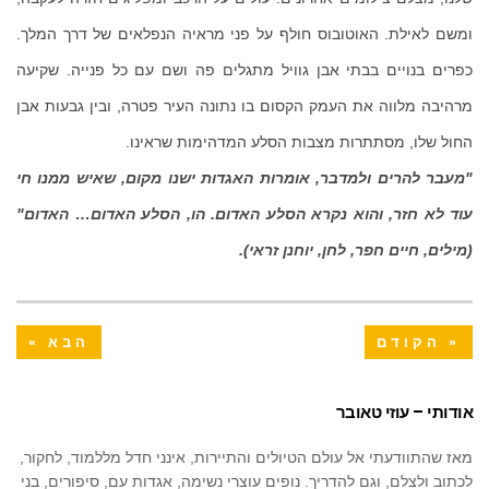
ומשם לאילת. האוטובוס חולף על פני מראיה הנפלאים של דרך המלך.
כפרים בנויים בבתי אבן גוויל מתגלים פה ושם עם כל פנייה. שקיעה
מרהיבה מלווה את העמק הקסום בו נתונה העיר פטרה, ובין גבעות אבן
החול שלו, מסתתרות מצבות הסלע המדהימות שראינו.
"מעבר להרים ולמדבר, אומרות האגדות ישנו מקום, שאיש ממנו חי
עוד לא חזר, והוא נקרא הסלע האדום. הו, הסלע האדום… האדום"
(מילים, חיים חפר, לחן, יוחנן זראי).
« הקודם
הבא »
אודותי – עוזי טאובר
מאז שהתוודעתי אל עולם הטיולים והתיירות, אינני חדל מללמוד, לחקור,
לכתוב ולצלם, וגם להדריך. נופים עוצרי נשימה, אגדות עם, סיפורים, בני