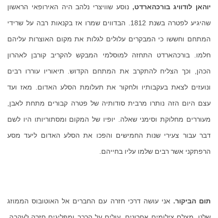
יוהאן לודוויג בורכהארדט,
נוסע שוויצרי נלהב היה האירופאי הראשון
שהיגיע לפטרה בשנת 1812. הבדווים שמרו אז בקנאות רבה על שרידי
המתחם וחששו כי המבקרים עלולים לגלות את מקום האוצרות עליהם
חלמו. בורכהארדט התחזה למוסלמי המבקש להקריב קורבן לאהרון
הכהן, וכך הצליח להתקרב את המתחם הקדוש. תיאוריו עוררו רבים
ונועזים לצאת בעקבותיו ולחקור את תעלומת הסלע האדום. מאז ועד
עצם היום הזה נותרו מרבית סודותיה של פטרה קבורים מתחת לאבן,
מעוררים מחלוקת וסימני שאלה. יופיו של המקום ומסתוריותו היו לשם
דבר עבור צעירי שנות החמישים והפכו את הסלע האדום ליעד מסע
הרפתקני אשר רבים שלמו עליו בחייהם.
תום הביקור.
אני עושה דרכי חזרה עם החברים אל האוטובוס הממוזג
שלנו, מצלם צילומים אחרונים. עולים על הרכב ומפליגים חזרה לעקבה,