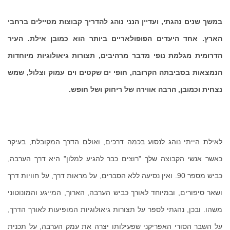
במשך שנים נהגתי, ועדיין הנני נוהג להדריך קבוצות מטיילים ברחבי
הארץ. אחד היעדים הפופולאריים ביותר הוא כמובן אילת. העיר
הדרומית מגלמת נופי מדבר מרהיבים, תצורות גיאולוגיות מיוחדות
הנמצאות בסביבתה הקרובה, חופי ים שקטים וים עמוק וצלול, שמש
נצחית וכמובן, הרבה אווירה של ריחוק ושל חופש.
לאילת הייתי נוהג לנסוע בכמה דרכים, ואולם הדרך המקובלת, בעיקר
כאשר אנשי הקבוצה שלך "רוצים כבר להגיע למלון" היא דרך הערבה,
כביש מספר 90. ואין נסיעה ללא הסברים, על מראות דרך, על חוויות דרך
ושאר סיפורים, ובמיוחד לאורך כביש הערבה, הארוך, המייגע והמונוטוני
משהו. ובכן, נהגתי לספר על תצורות גיאולוגיות המופיעות לאורך הדרך,
על השבר הסורי האפריקני שפעילותו יצרה את עמק הערבה, על תכנית