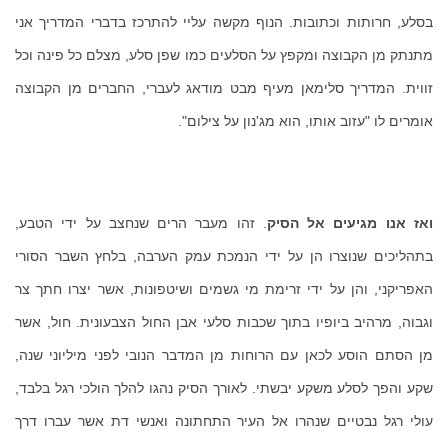
בסלע, חרותות וכתובות. הנוף מקשה עליי להתרכז בדברי המדריך אני
מתנתק מן הקבוצה ומקפץ על הסלעים כמו שפן סלע, מצלם כל פינה וכל
זווית. המדריך סלימאן מעיף מבט מודאג לעברי, החברים מן הקבוצה
אומרים לו "עזוב אותו, הוא מג'נון על צילום".
ואז אנו מגיעים אל הסיק
. זהו מעבר הרים שנחצב על ידי הטבע,
בתהליכים שנוצרו הן על ידי הנמכת עמק הערבה, בלחץ השבר הסורי
האפריקני, והן על ידי זרימת מי גשמים ושיטפונות, אשר יצרו חתך צר
וגבוה, מרהיב ביופיו בתוך שכבות סלעי אבן החול הצבעונית. חול, אשר
מן הסתם הוסע לכאן עם הרוחות מן המדבר הנובי לפני מיליוני שנה,
שקע והפך לסלע משקע יבשתי. לאורך הסיק נהגו להלך הולכי רגל בלבד,
עולי רגל נבטיים שנהרו אל העיר התחתונה ואנשי דת אשר עברו דרך