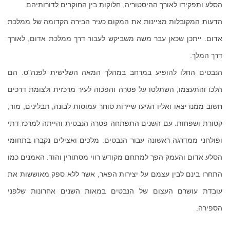
הסלע ותפקידו לאורך ההיסטוריה, חלוקות בין החוקרים לדורותיהם.
הדעות המקובלות מציינות את המקום כעיר הבירה הקדומה של ממלכת
אדום. ייתכן שכאן עבר משה משביקש לעבור דרך ממלכת אדום, לאורך
דרך המלך.
הנבטים החלו להופיע במרחב במהלך המאה השלישית לפנה"ס. הם
הלכו והתעצמו, השתלטו על פטרה והפכוה לעיר מרכזית ולצומת דרכים
חשוב ממנו יצאו ואליו הגיעו שיירות סוחר עמוסות לבונה, תבלינים, מור,
קטורת ושפחות. עם השנים התפתחה פטרה הנבטית והייתה למרכז דתי
ופולחני ממדרגה ראשונה עבור הנבטים. מלכים ואצילים נקברו בתחומי
הסלע אדום והעמק הפך למתחם מקודש רווי מסתורין והוד. האמנים כמו
התחרו בינם לבין עצמם על יצירות הפאר, אשר ללא ספק מאוששות את
עובדת עושרם העצום של הנבטים במאות השנים אחרונות שלפני
הספירה.