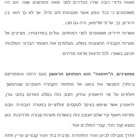
מאות כדורי רובה שירו הבדויים לפני מאה וחמישים שנה. הם היו
משוכנעים כי בכד טמון אוצר מטבעות זהב גדול, אך לא כך הוא. בין
היורים, כך, על פי סלימאן, היה גם סבו…
עשרות תיירים משוטטים לפני המתחם, עולים במדרגותיו, מציצים אל
מערות הקבורה החצובות בסלע, מצלמים את השומר הבדווי המלכותי
הניצב בשערו. לכל הדעות מראה מדהים.
ממשיכים. ה"חזאנה" הוא המתחם הראשון
(וגם היפה והמפורסם
ביותר) המבשר את בואנו אל מתחמי הקבורה הענקיים שבהמשך.
חולפים על פני תיאטרון עתיק, חצוב כולו בסלע האדום בחצי גורן,
תיאטרון אשר שימש בעיקר לטקסים פולחניים בפטרה הנבטית. מבט
מזרחה חושף קיר שלם חצובב כולו בעשרות מערות קבורה מרהיבות. כאן
נמצא קבר הכד, קברי המלכים ועוד.
הדרך מובילה לכיוון העיר התחתית. מרבית בתי העיר קבורים עדיין תחת