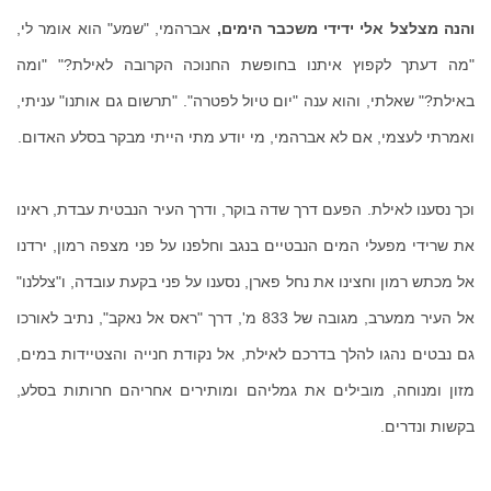
והנה מצלצל אלי ידידי משכבר הימים,
אברהמי, "שמע" הוא אומר לי,
"מה דעתך לקפוץ איתנו בחופשת החנוכה הקרובה לאילת?" "ומה
באילת?" שאלתי, והוא ענה "יום טיול לפטרה". "תרשום גם אותנו" עניתי,
ואמרתי לעצמי, אם לא אברהמי, מי יודע מתי הייתי מבקר בסלע האדום.
וכך נסענו לאילת. הפעם דרך שדה בוקר, ודרך העיר הנבטית עבדת, ראינו
את שרידי מפעלי המים הנבטיים בנגב וחלפנו על פני מצפה רמון, ירדנו
אל מכתש רמון וחצינו את נחל פארן, נסענו על פני בקעת עובדה, ו"צללנו"
אל העיר ממערב, מגובה של 833 מ', דרך "ראס אל נאקב", נתיב לאורכו
גם נבטים נהגו להלך בדרכם לאילת, אל נקודת חנייה והצטיידות במים,
מזון ומנוחה, מובילים את גמליהם ומותירים אחריהם חרותות בסלע,
בקשות ונדרים.