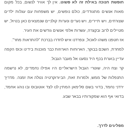
חופשת חנוכה באילת זה לא פשוט.
אין לך אוויר לנשום, בכל מקום
מאות אנשים מתגודדים, כולם נופשים, יש משפחות עם עגלות ילדים
שצורחים, ויש תיירים, ויש נערים ונערות קולניים שנמצאים כאן בטיול, יש
מטיילים לרוב ובקצרה, עשרות אלפי אנשים גודשים את העיר.
אז חטפנו משהו לאכול, ונפרדנו איש לחדרו בברכת "להתראות מחר".
למחרת, השכם בבוקר, הארוחות הארוזות כבר מוכנות בידינו וכוס הקפה
עדיין בוערת בכף היד נסענו אל מעבר הגבול.
קר וצח היה, שוטרי הגבול הישראליים היו אפילו נחמדים, לא נרשמה
התנפלות של ממש, ולמרות זאת, הביורוקרטיה נטלה את זמנה. מדריך
ירדני נחמד, בדווי בשם סלימאן המתין לנו לצד אוטובוס ובו נוהג אחמד,
בדואי אף הוא שמקורותיו בבאר שבע.
מפליגים לדרך.