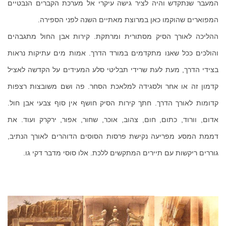
המעבר שנתקדש והיה לציר גישה עיקרי אל מערכת הקברים הנבטיים
המפוארים שהוקמו כאן במרוצת מאתיים השנה לפני הספירה.
ההליכה לאורך הסיק מסתורית ומרתקת. קירות אבן החול מתגבהים
והולכים ככל שאנו מתקדמים במורד הדרך. אמות מים עתיקות נראות
בצידי הדרך, מעת לעת שרידי תבליטי סלע המעידים על הקדשה לאציל
קדמון זה או אחר ולסגידה למלאכת הסחר. פה ושם משובצות רצפות
קדומות לאורך הדרך. חתך קירות הסיק חושף אין סוף צבעי אבן חול.
אדום, וורוד, כתום, חום, צהוב, אוכר, שחור, אפור, ירקרק ועוד. את
דממת המסע מפריעה נקישת פרסות הסוסים הדוהרים לאורך הנתיב,
גוררים ריקשות עם תיירים המתקשים ללכת. אלו סוסי מדבר דקי גו.