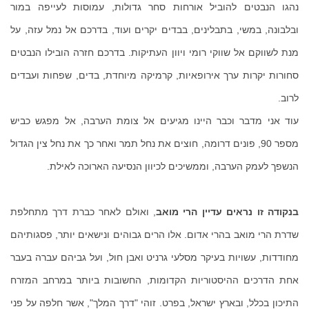
נהגו הנבטים להוביל אורחות סחר גדולות, עמוסות לעייפה במור
ובלבונה, במשי, בתבלינים, בבדים יקרים ועוד, בדרכם אל נמל עזה, על
מנת לשווקם אל שווקי רומי ויוון העתיקות. בדרכם חזרה הובילו הנבטים
סחורות יקרות ערך אירופאיות, קרמיקה מיוחדת, בדים, שפחות ועבדים
לרוב.
עוד אני מדבר וכבר היינו מגיעים אל צומת הערבה, אל מפגש כביש
מספר 90, פונים דרומה, חוצים את נחל תמר ואחר כך את נחל צין הגדול
הנשפך לעמק הערבה, וממשיכים לכיוון הנסיעה הארוכה לאילת.
בנקודה זו נראים עדיין הרי מואב
, ואולם לאחר כברת דרך מתחלפת
שדרת הרי מואב בהרי אדום. אלו הרים גבוהים ונישאים יותר, פסגותיהם
מחודדות, עשויות בעיקר מסלעי גרניט ואבן חול, ועל גביהם עברה בעבר
אחת הדרכים ההיסטוריות הקדומות, החשובות ביותר במרחב המזרח
התיכון בכלל, ובארץ ישראל, בפרט. זוהי "דרך המלך", אשר חלפה על פני