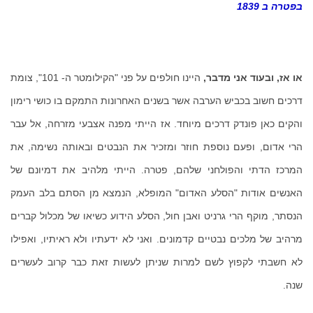
בפטרה ב 1839
או אז, ובעוד אני מדבר,
היינו חולפים על פני "הקילומטר ה- 101", צומת
דרכים חשוב בכביש הערבה אשר בשנים האחרונות התמקם בו כושי רימון
והקים כאן פונדק דרכים מיוחד. אז הייתי מפנה אצבעי מזרחה, אל עבר
הרי אדום, ופעם נוספת חוזר ומזכיר את הנבטים ובאותה נשימה, את
המרכז הדתי והפולחני שלהם, פטרה. הייתי מלהיב את דמיונם של
האנשים אודות "הסלע האדום" המופלא, הנמצא מן הסתם בלב העמק
הנסתר, מוקף הרי גרניט ואבן חול, הסלע הידוע כשיאו של מכלול קברים
מרהיב של מלכים נבטיים קדמונים. ואני לא ידעתיו ולא ראיתיו, ואפילו
לא חשבתי לקפוץ לשם למרות שניתן לעשות זאת כבר קרוב לעשרים
שנה.