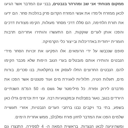
ממקום מנוחתי אני שב ומהרהר בנבטים,
בבני עם המדבר אשר הגיעו
לכאן ממזרח ולימדו את אנשי המזרח הקדום פרק בהלכות סחר. הם ידעו
את תורת הלחימה, הם סללו דרכי מסחר מעולות, הקימו מצודות דרכים
והפכו אותן לערים שוקקות, הם התעשרו והותירו אחריהם תרבות
חומרית ייחודית באדריכלות ובייצור כלי הקרמיקה.
סופם שנכבשו על ידי הרומאים. אלו הפקיעו את זכויות הסחר מידי
הנבטים והותירו אותם מובטלים בערי הנגב היפות שלא מכבר הקימו
להם. הנבטים החרוצים החלו לעסוק אז בחקלאות, בנו סכרים, בורות
מים, תעלות הטיה, תלוליות לאגירת מים ועוד פטנטים אשר הפכו את
מדברם לירוק ופורח. כל מילימטר של גשם מ- 50 המ"מ השנתיים
היורדים בנגב, נאגר בסבלנות ובמקצועיות רבה. עצי זית וכרמים גדלו כאן
בשפע, בתי בד ויקבים נבנו ברחבי הערים הנבטיות, אזורי תעשייה
שלמים הפכו את המדבר לחזון פורח ומלבלב, ממש אחרית הימים.
ומשהיגיעה לכאן הנצרות, בראשית המאה ה- 4 לספירה, התנצרו גם