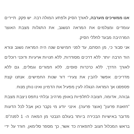
אנו ממשיכים מערבה,
לאורך הסיק ולפתע המולה רבה. יש פקק. תיירים
עומדים ומצלמים את המראה הנשגב, את התגלות מצבת האוצר
המרהיבה מבעד לחללי הסיק.
אני סבור כי, מן הסתם, עד לפני חמישים שנה היה המראה נשגב ונורא
הוד הרבה יותר. ללא דרכים מסודרות, ללא חנויות ארעיות ודוכני רוכלים
לאורך הדרך, ללא כרכרות סוסים, ללא חמורים וגמלים, גם ללא
מדריכים. אפשר להבין את צעירי דור שנות החמישים. אנחנו קצת
פספסנו אך המראה הנגלה לעין מפעיל את הדמיון ואינו נותן מנוח.
גבוהה, אדומה, חצובה לתלפיות באופן מרהיב ובלתי נתפס ניצבת מצבת
"חזאנת פרעון" (אוצר פרעה). אינני יודע מי נקבר כאן אבל לכל הדעות
מדובר באישיות הבכירה ביותר בעולם הנבטי מן המאה ה- 1 לפנה"ס.
בראש המכלול חצוב לתפארה כד אשר, כך מספר סלימאן, חורר על ידי