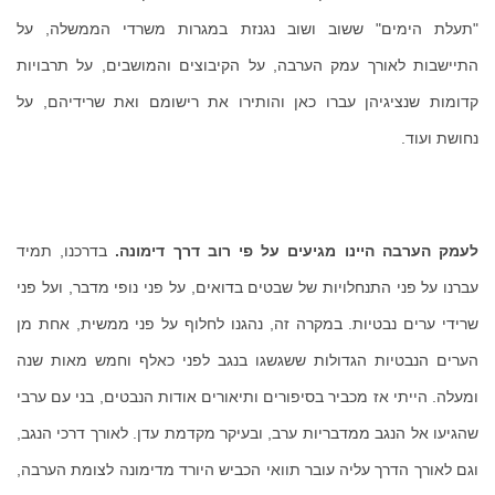
"תעלת הימים" ששוב ושוב נגנזת במגרות משרדי הממשלה, על
התיישבות לאורך עמק הערבה, על הקיבוצים והמושבים, על תרבויות
קדומות שנציגיהן עברו כאן והותירו את רישומם ואת שרידיהם, על
נחושת ועוד.
לעמק הערבה היינו מגיעים על פי רוב דרך דימונה.
בדרכנו, תמיד
עברנו על פני התנחלויות של שבטים בדואים, על פני נופי מדבר, ועל פני
שרידי ערים נבטיות. במקרה זה, נהגנו לחלוף על פני ממשית, אחת מן
הערים הנבטיות הגדולות ששגשגו בנגב לפני כאלף וחמש מאות שנה
ומעלה. הייתי אז מכביר בסיפורים ותיאורים אודות הנבטים, בני עם ערבי
שהגיעו אל הנגב ממדבריות ערב, ובעיקר מקדמת עדן. לאורך דרכי הנגב,
וגם לאורך הדרך עליה עובר תוואי הכביש היורד מדימונה לצומת הערבה,