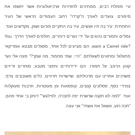
עיי מפולת רבים, ממתינים לחפירות ארכיאולוגיות אשר יחשפו את
סיפורם. צועדים לאורך ה"קרדו" רחוב העמודים הראשי של העיר
התחתית. עיר בה חיו אנשים, עיר בה התקיים פורום ושוק, מקדשים ועוד.
גמלים וחמורים נהוגים על ידי נערים דוהרים, חולפים לאורך הדרך:
You
want a Camel ride?
, הם מציעים לכל אחד, מסגלים מבטא אמריקאי
מתגלגל ומתאים לשאלתם. "היי, שמי מחמוד, מה שמך?" פונה אלי נער
קטון הרוכב על חמורו. הם ידידותיים וחפצי מטבע. סוחרים זריזים
משרכים אחרינו עם מרכולתם. שרשרות חרוזים, כלים משובצים צדף,
צמידי כסף, פסלונים קטנים, קופסאות עץ מעוטרות, חרבות מעוקלות
ועוד. "למה לא תקנה שרשרת יפה לחברה, לפילגש"" דוחק בי אחד מהם.
"חכה רגע, אשאל את אשתי" אני עונה.