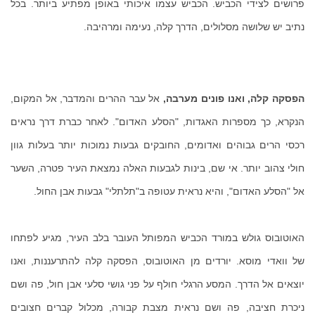
פרושים לצידי הכביש. הכביש עצמו איכותי באופן מפתיע ביותר. בכל
נתיב יש שלושה מסלולים, הדרך קלה, נעימה ומרהיבה.
הפסקה קלה, ואנו פונים מערבה,
אל עבר ההרים והמדבר, אל המקום,
הנקרא, כך מספרות האגדות, "הסלע האדום". לאחר כברת דרך נראים
רכסי הרים גבוהים ואדומים, החובקים גבעות נמוכות יותר בעלות גוון
חולי צהוב יותר. אי שם, בינות לגבעות האלה נמצאת העיר פטרה, השער
אל "הסלע האדום", והיא נראית עטופה ב"תלתלי" גבעות אבן החול.
האוטובוס גולש במורד הכביש המפותל העובר בלב העיר, מגיע לפתחו
של וואדי מוסא. יורדים מן האוטובוס, הפסקה קלה להתרעננות, ואנו
יוצאים אל הדרך. המסע הרגלי חולף על פני גושי סלעי אבן חול, פה ושם
ניכרת חציבה, פה ושם נראית מצבת קבורה, מכלול קברים חצובים