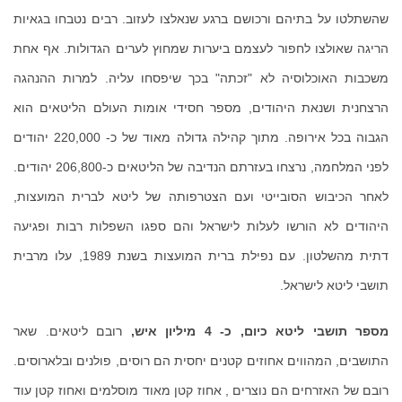
שהשתלטו על בתיהם ורכושם ברגע שנאלצו לעזוב. רבים נטבחו בגאיות
הריגה שאולצו לחפור לעצמם ביערות שמחוץ לערים הגדולות. אף אחת
משכבות האוכלוסיה לא "זכתה" בכך שיפסחו עליה. למרות ההנהגה
הרצחנית ושנאת היהודים, מספר חסידי אומות העולם הליטאים הוא
הגבוה בכל אירופה. מתוך קהילה גדולה מאוד של כ- 220,000 יהודים
לפני המלחמה, נרצחו בעזרתם הנדיבה של הליטאים כ-206,800 יהודים.
לאחר הכיבוש הסובייטי ועם הצטרפותה של ליטא לברית המועצות,
היהודים לא הורשו לעלות לישראל והם ספגו השפלות רבות ופגיעה
דתית מהשלטון. עם נפילת ברית המועצות בשנת 1989, עלו מרבית
תושבי ליטא לישראל.
מספר תושבי ליטא כיום, כ- 4 מיליון איש,
רובם ליטאים. שאר
התושבים, המהווים אחוזים קטנים יחסית הם רוסים, פולנים ובלארוסים.
רובם של האזרחים הם נוצרים , אחוז קטן מאוד מוסלמים ואחוז קטן עוד