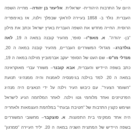
היום על התרבות היהודית- ישראלית.
אליעזר בן יהודה
– מחייה השפה
העברית. נולד ב- 1858 בעיירה לוז'אקי שבפלך וילנה, אז באימפריה
הרוסית. החייה מחדש את השפה העברית בארץ ישראל וכתב את מילון
"בן- יהודה".
א. מאפ"ו
– סופר, מהעיר קובנה במאה ה 19,
לאה
גולדברג
– מגדולי המשוררים העבריים, מהעיר קובנה במאה ה 20,
מנדלי מו"ס
– שם העט של הסופר יעקב אברמוביץ מוילנה במאה ה 19,
כתב בשפה היידיש והעברית,
אבא קובנר
– משורר עברי מאוקראינה
במאה ה 20. למד בוילנה בגימנסיה לאמנות והיה ממנהיגי תנועת
"השומר הצעיר". עם כיבוש העיר וילנה על ידי הנאצים היה מנהיג
הפרטיזנים ואחד מלוחמי גטו וילנה. לאחר המלחמה הגיע לישראל
ושימש כקצין התרבות של "חטיבת גבעתי" במלחמת העצמאות ולאחריה
היה אחד ממקימי בית התפוצות.
א. סוצקבר
– מחשובי המשוררים
בשפה היידיש של המחצית השניה במאה ה 20. יליד העיירה "סמרגון"