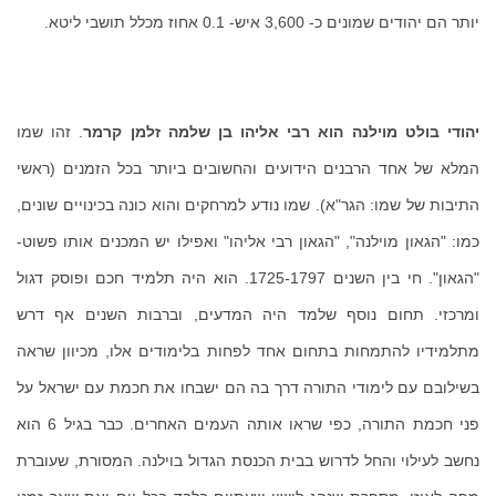
יותר הם יהודים שמונים כ- 3,600 איש- 0.1 אחוז מכלל תושבי ליטא.
יהודי בולט מוילנה הוא רבי אליהו בן שלמה זלמן קרמר
. זהו שמו
המלא של אחד הרבנים הידועים והחשובים ביותר בכל הזמנים (ראשי
התיבות של שמו: הגר"א). שמו נודע למרחקים והוא כונה בכינויים שונים,
כמו: "הגאון מוילנה", "הגאון רבי אליהו" ואפילו יש המכנים אותו פשוט-
"הגאון". חי בין השנים 1725-1797. הוא היה תלמיד חכם ופוסק דגול
ומרכזי. תחום נוסף שלמד היה המדעים, וברבות השנים אף דרש
מתלמידיו להתמחות בתחום אחד לפחות בלימודים אלו, מכיוון שראה
בשילובם עם לימודי התורה דרך בה הם ישבחו את חכמת עם ישראל על
פני חכמת התורה, כפי שראו אותה העמים האחרים. כבר בגיל 6 הוא
נחשב לעילוי והחל לדרוש בבית הכנסת הגדול בוילנה. המסורת, שעוברת