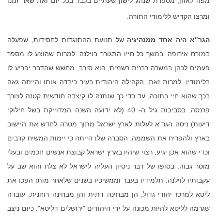
מפה לאוזן, מספרת שנהג לישון שעתיים בלבד בכל יום ואת שאר זמנו
ומרצו הקדיש ללימודי התורה.
הגר"א היה אחד ממנהיגיה
של תנועת ההתנגדות לחסידות, שפעלה
במזרח אירופה. במשך כל חייו התגורר בוילנה. למרות שהוצע לו מספר
פעמים לכהן במשרה רבנית רשמית, הוא סירב, מחשש שהדבר יפריע לו
בלימודיו. למרות זאת, הקהילה היהודית בעיר כיבדה אותו והייתה גאה
בכך שהוא חיי בתוכה, עד כדי כך שנתנה לו קיצבה חודשית קטנה לצורך
פרנסה. בסביבות גיל ה- 40 (לא ידועה השנה המדוייקת בשל חילוקי
דיעות) ניסה הגר"א לעלות לארץ ישראל מתוך מטרה לחדש את היישוב
בארץ ולהפריח את השממה. הסברה שלו הייתה כי יימות המשיח קרבים
וכדי שהוא אכן יגיע, רצוי שיהיו בארץ ישראל קבוצת אנשים חכמים ובעלי
מוסר גבוה. בסופו של דבר ניסיון העליה לישראל לא צלח והוא שב על
עקבותיו לוילנה. תלמידיו בעבר וממשיכיו בשנים שלאחר מותו הפכו את
ליטא למרכז יהודי גדול, הן מבחינה דתית והן מבחינה רוחנית, עובדה
שגרמה לליטא להיות מכונה על ידי היהודים "ירושלים דליטא". כיום ניצב