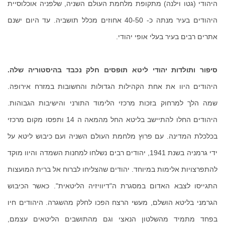
היהודי (גטו וילנה) מתקופת מלחמת העולם השניה, שלפניה אוכלוסיית
היהודים בעיר מנתה כ- 40-50 אחוזים מכלל תושביה. עד היום ישנם
אתרים רבים בעיר בעלי אופי יהודי.
סיפור ותולדות יהודי ליטא תופסים חלק נכבד בהיסטוריה שלה.
היהודים היוו את אחת הקהילות הגדולות והחשובות במזרח אירופה.
שמה הלך למרחוק בזכות מרכזי הלימוד התורני והישיבות הגבוהות.
היהודים החלו להתיישב בליטא החל מהמאה ה 14 ותפסו מקום מרכזי
בכלכלת המדינה. עם פרוץ מלחמת העולם השניה ועם כיבוש ליטא על
ידי גרמניה בשנת 1941, יהודים רבים נשלחו למחנות השמדה והיוו מוקד
להתפרצויות אלימות במיוחד. יהודים שהצליחו לברוח אל ברית המועצות
התגייסו לצבא האדום במסגרת ה"דיוויזיה הליטאית". כאשר הכיבוש
הגרמני בליטא הושלם, מעשי הרצח הפכו לחלק מהשגרה. היהודים חיו
בפחד מתמיד מהשלטון הנאצי וגם מהתושבים הליטאים עצמם,