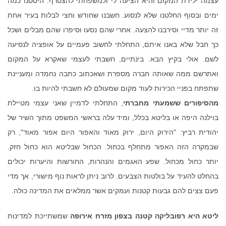
עצמה ילידת המקום והיא הציעה לי ולמשפחתי להצטרף. היססנו כמה
ימים ובסוף החלטנו שלא לנסוע. חשבנו שחודש וחצי לבלות בעיר אחת
זה יותר מדיי וסירבנו להצעה. אחרי שהם נסעו וסיפרו שהם מבלים ושכל
כך חבל שלא באנו איתם, התחלתי לחשוב פעמיים על אופציה לנסיעה
לשם. אולי בקיץ הבא. בינתיים, חשבתי לעצמי שאקרא על המקום
ואתרשם ממה שאותה חברה מספרת ושאכתוב כתבה נחמדה ומעניינת
שתפתח בפניי הכירות לעוד מקום שמעולם לא חשבתי להיות בו.
מהסיפורים ששמעתי מחברתי
, התחלתי לדמיין שאני עצמי מטיילת
בוילנה היפה או בליטא בכלל, ומיד עלה בראשי המשפט מתוך השיר של
יהודית רביץ: "הירוק היום, ירוק מאוד והאפור היום אפור מאוד", רק
שבמקרה הזה האפור מתחלף בכחול. הכחול שבליטא הוא כחול חזק.
יותר כחול מכחול. שפע האגמים והנהרות, החורשות והיערות יכולים
בהחלט להעיד על בולטות הצבעים. לרוב ניתן לראות נוף מישורי, אך מדי
פעם צצים להם גבעות קטנות ועמקים אשר ממלאים את המדינה כולה.
ליטא היא רפובליקה קטנה בצפון מזרח אירופה
שמשתייכת למדינות