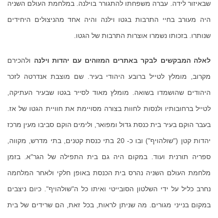
שבאיזור לידה. עברה משפחתו להתגורר בוילנה. במלחמת העולם השניה
היה מעורב בחיי התרבות בגטו וילנה והיה אחד מהניצולים היחידים
שנותרו. בזכותו נשמרו אוצרות התרבות של הגטו.
לאלה המבקשים לבקר באתרים המזוהים עם יהדות וילנה
ולהכירם
מקרוב, מומלץ לטייל ברובע היהודי בעיר. שם מוצבת אנדרטה לזכר
היהודים שהושמדו בשואה. מומלץ מאוד לסייר בגטו שבעיר העתיקה,
לטייל ברחובותיו ולנסות לחוות בצורה מסויימת את חוויית הגטו של אז.
בעבר הוקם בעיר בית כנסת גדול ומפואר, ולימים הוקם סביבו מעין מרכז
יהדות קטן ("שולהויף") ובו כ- 20 בתי כנסת קטנים, בתי מדרש, מקווה,
ספריה תורנית ועוד. במקום היה גם בית התפילה של הגר"א. בזמן
מלחמת העולם השניה נהרס בית הכנסת באופן חלקי ולאחר המלחמה
נחרב כליל על ידי השלטון הסובייטי ואיתו כל ה"שולהויף". כיום ניצבים
במקום בנייני מגורים. מה שניתן לראות, בכל זאת, הם שרידים של בית