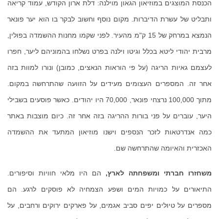
הכנסת המוצגים במוזיאון הגאון מוילנה: דלת ארון הקודש, עמוד קריאה
ותבליט של עשרת הדיברות. מקום נוסף וחשוב לבקר בו הוא יער פונאר
הנמצא במרחק של 15 ק"מ מהעיר. לפני שקמו מחנות ההשמדה בפולין,
מרבית יהודי ליטא בכלל וגיטו וילנה בפרט נשלחו בהמוניהם ליער, חפרו
לעצמם גאיות הריגה (על פי הוראות הנאצים, כמובן) ונורו למוות בזה
אחר זה. המספרים העצומים מעידים על הזוועה שהתרחשה במקום.
מתוך 100,000 נרצחי פונאר, 70,000 היו יהודים. כאשר פוסעים בשבילי
היער, עוברים על פני בורות ההריגה בזה אחר זה. כיום מוצבות באתר
כמה אנדרטאות לזכר הנספים וישנו מוזיאון המתעד את ההשמדה
האכזרית והאיומה שהתרחשה שם.
משחזרו חברתי ומשפחתה לארץ,
הם היו מלאי חוויות וסיפורים.
התיאורים על כמויות המים ושפע הצמחיה לא פוסקים לרגע. הם
מספרים על טיולים יפים סביב אגמים, על פארקים ירוקים ורחבים, על