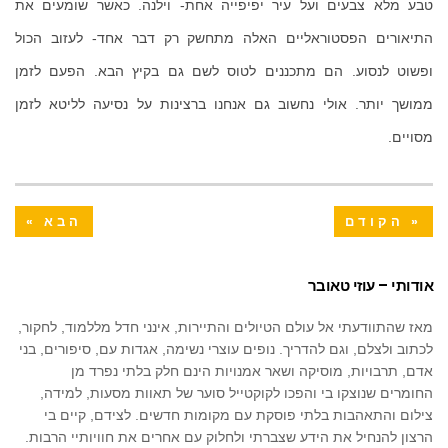
טבע מלא צבעים ועל עיר יפיפייה אחת- וילנה. כאשר שומעים את
התיאורים הפסטוראליים האלה מתחשק רק דבר אחד- לעזוב הכול
ופשוט לנסוע. הם מתכננים לטוס לשם גם בקיץ הבא. הפעם לזמן
ממושך יותר. אולי נחשוב גם אנחנו ברצינות על נסיעה לליטא לזמן
מסויים.
« הקודם
הבא »
אודותי – עוזי טאובר
מאז שהתוודעתי אל עולם הטיולים והתיירות, אינני חדל מללמוד, לחקור,
לכתוב ולצלם, וגם להדריך. נופים עוצרי נשימה, אגדות עם, סיפורים, בני
אדם, תרבויות, מוסיקה ושאר אמנויות הינם חלק בלתי נפרד מן
החומרים שנוצקו בי והפכו לקוקטייל סוער של תאוות מסעות, למידה,
צילום והתאהבות בלתי פוסקת עם מקומות חדשים. לצידם, קיים בי
הרצון להנחיל את הידע שצברתי ולחלוק עם אחרים את חוויותיי הרבות.