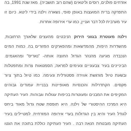
אזרחים פולנים, רוסים וליטאים (שהם רוב תושביה). מאז שנת 1991, בה
התפרקה ברית המועצות באופן סופי, נשארה וילנה בידי ליטא. כיום זו
עיר מערבית לכל דבר ועניין, כמו ערי אירופה אחרות.
וילנה מעוטרת בגווני הירוק
הניבטים מהעצים שלאורך הרחובות,
מהשדרות היפות, מהמדשאות ומהפארקים הפזורים בה. כמות המים
הנכבדה מגיעה מהנהר הגדול החוצה אותה- "נאריס" ומהאגמים.
הביניינים בעיר צבעוניים ונעימים למראה, הסמטאות צרות ומתפטלות
ובשעת טיול מורגשת אווירה פסטורלית ונעימה. כמו טיול בתוך ציור
מקסים. הקתדרלות והכנסיות מאופיינות בבניית עמודים גבוהים
המקיפים את המבנים ומעוטרות בכיפות עגולות וגבוהות. העיר העתיקה
היא המרכז ההיסטורי של וילנה. היא תופסת שטח גדול מאוד ביחס
לגודל העיר והיא בין הגדולות בערי אירופה המזרחית. למטיילים בעיר
העתיקה מובטחת הנאה רבה . העיר העתיקה כוללת בתוכה את הגטו