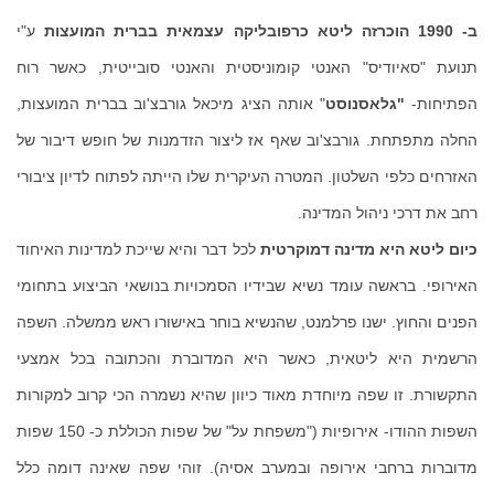
ב- 1990 הוכרזה ליטא כרפובליקה עצמאית בברית המועצות
ע"י
תנועת "סאיודיס" האנטי קומוניסטית והאנטי סובייטית, כאשר רוח
הפתיחות-
"גלאסנוסט
" אותה הציג מיכאל גורבצ'וב בברית המועצות,
החלה מתפתחת. גורבצ'וב שאף אז ליצור הזדמנות של חופש דיבור של
האזרחים כלפי השלטון. המטרה העיקרית שלו הייתה לפתוח לדיון ציבורי
רחב את דרכי ניהול המדינה.
כיום ליטא היא מדינה דמוקרטית
לכל דבר והיא שייכת למדינות האיחוד
האירופי. בראשה עומד נשיא שבידיו הסמכויות בנושאי הביצוע בתחומי
הפנים והחוץ. ישנו פרלמנט, שהנשיא בוחר באישורו ראש ממשלה. השפה
הרשמית היא ליטאית, כאשר היא המדוברת והכתובה בכל אמצעי
התקשורת. זו שפה מיוחדת מאוד כיוון שהיא נשמרה הכי קרוב למקורות
השפות ההודו- אירופיות ("משפחת על" של שפות הכוללת כ- 150 שפות
מדוברות ברחבי אירופה ובמערב אסיה). זוהי שפה שאינה דומה כלל