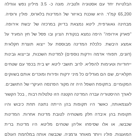
הבלטיות יחד עם אסטוניה ולטביה. מונה כ- 3.5 מיליון נפש וגודלה
65,200 קמ"ר. היא שוכנת באיזור של המדינות בלארוס, פולין ורוסיה.
מבחינה גאוגרפית, ליטא נמצאת בדיוק במרכזה של יבשת אירופה.
"פארק אירופה" היפה נמצא בנקודת הציון ובו פסל של חץ המעיד על
אמצע היבשת. כלכלת המדינה מבוססת על ייצוא תוצרת חקלאית
(דגנים, תפוחי אדמה וירקות נוספים) למדינות השכנות, ובייצוא גבינות
ייחודיות וטעימות להפליא. לרוב תושבי ליטא יש בית בכפר עם שטחים
חקלאיים, שם הם מגדלים כל מיני ירקות ופירות ומוכרים אותם בשווקים
המקומיים. בתקופת השפל היה זה מקור הפרנסה העיקרי של התושבים.
לאורך ההיסטוריה עברה המדינה הקטנה הזו טלטלות רבות , בכל הקשור
לעצמאותה, כאשר היו תקופות בהן הייתה נתונה תחת כיבוש והיו
תקופות בהן איבדה חלק משטחיה לטובת מדינות אחרות. המדינות
שכבשו, או אלו שסיפחו אליהן שטחים מליטא היו מדינות ברית
המועצות, פולין ויותר מאוחר גרמניה, שכבשה אותה במלחמת העולם