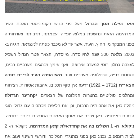
מאז נפילת מסך הברזל
מעל פני הגוש הקומוניסטי הולכת העיר
המדהימה הזאת ונחשפת במלוא יופייה ועצמתה, תרבותה ואורחותיה
בפני המבקר מן החוץ. העיר, אשר עד לא מכבר כונתה לנינגראד, חגגה ב-
2003 מלאת 300 שנה להיווסדה. מייסדה, הצאר פטר הגדול השכיל
לעצבה כחלון רוסי למערב אירופה, ואף אימץ מנהגים מערביים רבים,
סגנונות בנייה, טכנולוגיה מערבית ועוד.
מאז הפכה העיר לבירת רוסיה
הצארית (1712 – 1922) ידעה
אין סוף תככים, אהבות אסורות, רציחות
ומהלכים פוליטיים בחצרות המלוכה של הצארים.
יקתרינה הגדולה
ניהלה כאן את אהבותיה הרבות, וכן את חליפת מכתבים עם גדולי הוגי
הדעות באירופה. כאן צברה את אוסף האמנות המרשים ביותר ברוסיה.
ניקולאי ה- 1 השלים בה את קתדראלת קזאן המדהימה.
ניקולאי ה- 2
לבית רומאנוב, נכנע כאן בפני מתנגדי המלוכה ודורשי השינוי ועזב את