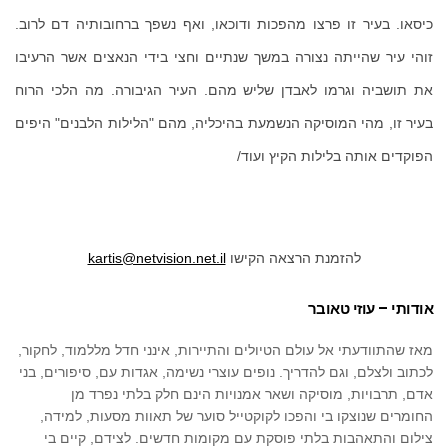
כיסאו. בעיר זו פרצו מהפכות ודוכאו, ואף נשפך ברחובותיה דם לרוב.
זוהי עיר שהייתה נצורה במשך שנתיים וחצי בידי הנאצים אשר הרעיבו
את תושביה וגרמו לאבדן שליש מהם. העיר הגיבורה. מה הלכי הרוח
בעיר זו, מהי המוסיקה הנשמעת בהיכליה, מהם "הלילות הלבנים" היפים
הפוקדים אותה בלילות הקיץ ועוד/
להזמנת הרצאה הקישו
kartis@netvision.net.il
אודותי – עוזי טאובר
מאז שהתוודעתי אל עולם הטיולים והתיירות, אינני חדל מללמוד, לחקור,
לכתוב ולצלם, וגם להדריך. נופים עוצרי נשימה, אגדות עם, סיפורים, בני
אדם, תרבויות, מוסיקה ושאר אמנויות הינם חלק בלתי נפרד מן
החומרים שנוצקו בי והפכו לקוקטייל סוער של תאוות מסעות, למידה,
צילום והתאהבות בלתי פוסקת עם מקומות חדשים. לצידם, קיים בי