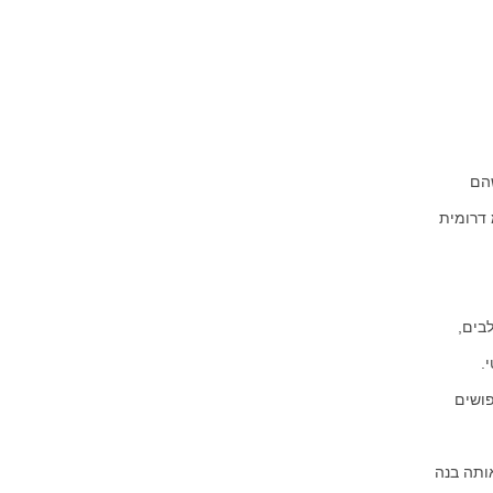
וני, כשהם
נטש ננסן את הספינה ועשה דרכו על גבי מחלקי סקי. ננסן הצליח להגיע עד כ- 400 ק"מ דרומית
 מצוידים במזחלות וכלבים,
.
פושים
אותה בנה