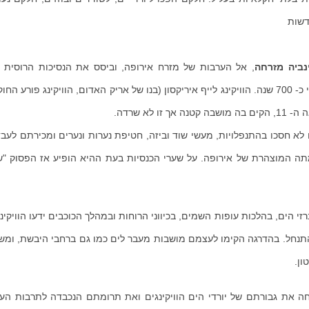
דשות
נביה מזרחה
, אל הערבות של מזרח אירופה, וביסס את הנסיכות הרוסית 
המוכרת לנו, את נובגורוד. שושלת רוריק שרדה בשלטון הרוסי כ- 700 שנה. הוויקינג לייף איריקסון (בנו של אריק האדום, הוויקינג פ
א שרדה.
 לא חסכו בהתנפלויות, מעשי שוד וביזה, חטיפת נערות ונערים ומכירתם לעב
40 שנה היו הוויקינגים אימתה המוצהרת של אירופה. על שערי הכנסיות בעת ההיא הופיע אז הפסוק
רזי הים, בהלכות עופות השמים, בכיווני הרוחות ובמהלך הכוכבים ידעו הוויקינג
להתנחל. בהדרגה הקימו לעצמם מושבות מעבר לים כמו גם ברחבי היבשת, ומש
ון.
 את גבורתם של יורדי הים הוויקינגים ואת תרומתם הנכבדה לתרבות העול