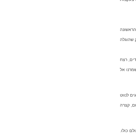
הראשונה
ורע החוק שהוגלה
דים, רצח
 "שמרנו אל
ים לנווט
ם, קצרה
ם כולו.