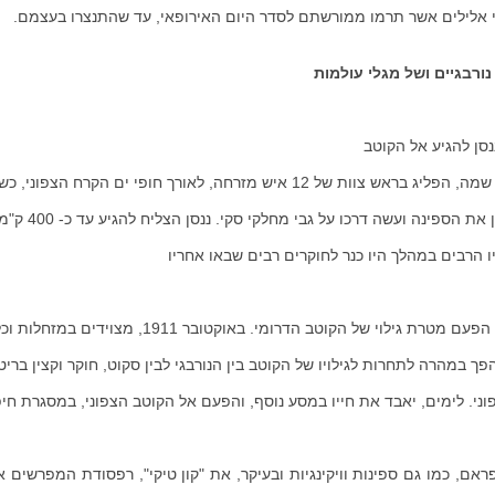
בדי אלילים אשר תרמו ממורשתם לסדר היום האירופאי, עד שהתנצרו בעצמם.
נורבגיים ושל מגלי עולמות
הצפוני. מצויד בספינה שנבנתה במיוחד לצורך העניין, פראם שמה, הפליג בראש צוות של 12 איש מזרחה, לאורך חופי ים הקרח הצפ
מבקעים דרכם בין גושי הקרח הצפים. בשלב מסוים 
יו הרבים במהלך היו כנר לחוקרים רבים שבאו אחריו
כ- 15 שנה מאוחר יותר השתמש אמונדסן באותה ספינה, אך הפעם מטרת גילוי של הקוטב הדרומי. באוקטובר 1911,
 במהרה לתחרות לגילויו של הקוטב בין הנורבגי לבין סקוט, חוקר וקצין בריטי
וני. לימים, יאבד את חייו במסע נוסף, והפעם אל הקוטב הצפוני, במסגרת חי
אם, כמו גם ספינות וויקינגיות ובעיקר, את "קון טיקי", רפסודת המפרשים 