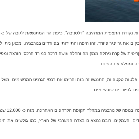
ם את גריינגר פיורד. זהו היפה והתיירותי בפיורדים בנורבגיה, ומכאן ניתן ל
יטית של קרח ניתקה ממקומה והחלה עושה דרכה במורד הרכס, חורצת ומפ
ם וממלא את הפיורד.
ו פלטות טקטוניות, התנגשו זה בזה והרימו את רכסי הגרניט המרשימים. מעל 
כו לפיורדים שופעי מים.
גיירינגר פיורד הוא אחד מעשרות רבות של 
רדים והעמקים. רובם נמצאים בצדה המערבי של הארץ, כמו גולשים את הים 