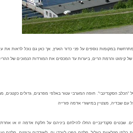
רחשת במקומות נוספים על פני כדור הארץ, אך כאן גם נוכל לראות את עיצ
ת של קימוט והרמת הרים, ביערות עד המכסים את המורדות הנמוכים של ההרים
ל "הכלב הסקנדינבי". חופה המערבי עטור באלפי מפרצים, גדולים כקטנים, מ
ל עם שבדיה, מצטיין במישורי אדמה פורייה
ים. שבטים סקנדינביים החלו להילחם ביניהם על חלקת אדמה זו או אחרת,
בלתי חקלאיות בעליל. חלקם הפכו ליורדי ים, לשודדים ובוזזים, חלקם נעו