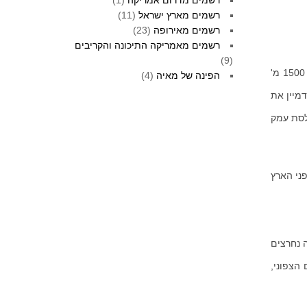
רשמים מדרום אמריקה
(1)
רשמים מארץ ישראל
(11)
רשמים מאירופה
(23)
רשמים מאמריקה התיכונה והקריבים
(9)
הוא נקודת התצפית המרהיבה "דלסניבה". כיפת הר המתנשאת לגובה של כ- 1500 מ'
הפינה של מאיה
(4)
דמיין את
לסת עמק
פני הארץ
פיורדים, אשר נוצרו בנופה של נורבגיה במהלך תקופת הקרחונים האחרונה. מזה כ- 12,000 שנה נחרצים
הצפוני,