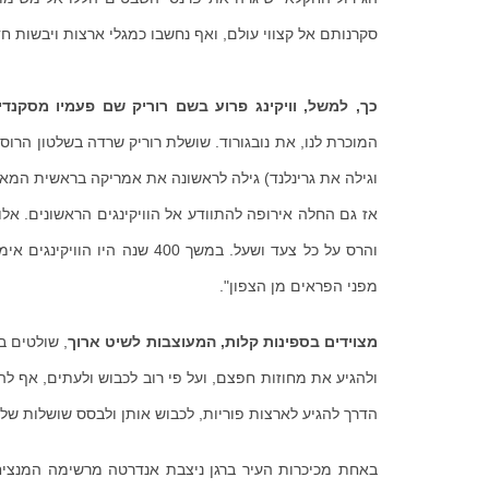
סקרנותם אל קצווי עולם, ואף נחשבו כמגלי ארצות ויבשות ח
כך, למשל, וויקינג פרוע בשם רוריק שם פעמיו מסקנדי
וגילה את גרינלנד) גילה לראשונה את אמריקה בראשית המאה ה- 11, הקים בה מושבה קטנה אך זו ל
אז גם החלה אירופה להתוודע אל הוויקינגים הראשונים. אלו
והרס על כל צעד ושעל. במשך 0
מפני הפראים מן הצפון".
מצוידים בספינות קלות, המעוצבות לשיט ארוך
, שולטים ב
ולהגיע את מחוזות חפצם, ועל פי רוב לכבוש ולעתים, אף 
הדרך להגיע לארצות פוריות, לכבוש אותן ולבסס שושלות שלט
באחת מכיכרות העיר ברגן ניצבת אנדרטה מרשימה המנציחה